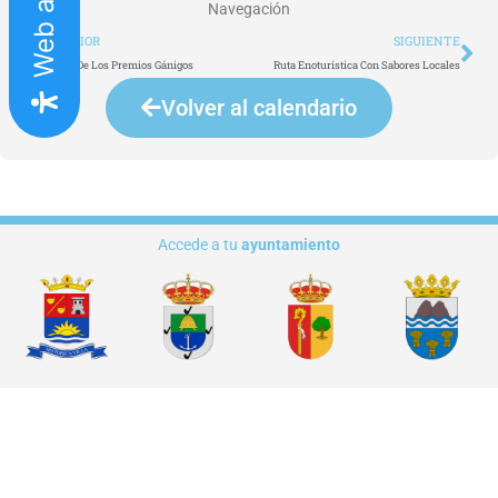
Navegación
Ant
Si
ANTERIOR
SIGUIENTE
Entrega De Los Premios Gánigos
Ruta Enoturística Con Sabores Locales
Volver al calendario
Accede a tu
ayuntamiento