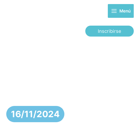
Ir
al
Menú
contenido
Inscribirse
Ruta Del Chinyero
16/11/2024