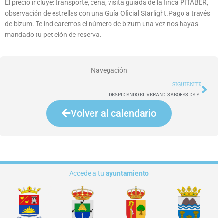
El precio incluye: transporte, cena, visita guiada de la finca PITABER,
observación de estrellas con una Guía Oficial Starlight.Pago a través
de bizum. Te indicaremos el número de bizum una vez nos hayas
mandado tu petición de reserva.
Navegación
Si
SIGUIENTE
DESPIDIENDO EL VERANO: SABORES DE FASNIA ENTRE CÓCTELES Y MÁS
Volver al calendario
Accede a tu
ayuntamiento