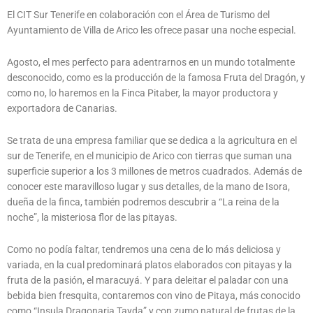
El CIT Sur Tenerife en colaboración con el Área de Turismo del
Ayuntamiento de Villa de Arico les ofrece pasar una noche especial.
Agosto, el mes perfecto para adentrarnos en un mundo totalmente
desconocido, como es la producción de la famosa Fruta del Dragón, y
como no, lo haremos en la Finca Pitaber, la mayor productora y
exportadora de Canarias.
Se trata de una empresa familiar que se dedica a la agricultura en el
sur de Tenerife, en el municipio de Arico con tierras que
suman una
superficie superior a los 3 millones de metros cuadrados. Además de
conocer este maravilloso lugar y sus detalles, de la mano de Isora,
dueña de la finca, también podremos descubrir a “La reina de la
noche”, la misteriosa flor de las pitayas.
Como no podía faltar, tendremos una cena de lo más deliciosa y
variada, en la cual predominará platos elaborados con pitayas y la
fruta de la pasión, el maracuyá. Y para deleitar el paladar con una
bebida bien fresquita, contaremos con vino de Pitaya, más conocido
como “Insula Dragonaria Tayda” y con zumo natural de frutas de la