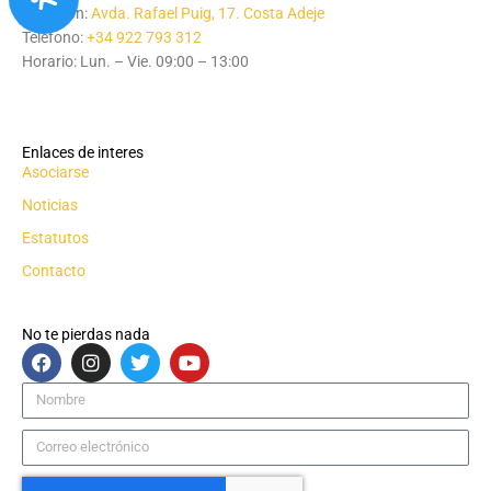
Dirección:
Avda. Rafael Puig, 17. Costa Adeje
Teléfono:
+34 922 793 312
Horario: Lun. – Vie. 09:00 – 13:00
Enlaces de interes
Asociarse
Noticias
Estatutos
Contacto
No te pierdas nada
F
I
T
Y
a
n
w
o
c
s
i
u
Nombre
e
t
t
t
b
a
t
u
Correo
o
g
e
b
electrónico
o
r
r
e
k
a