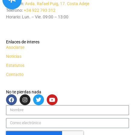
Dirección:
Avda. Rafael Puig, 17. Costa Adeje
Teléfono:
+34 922 793 312
Horario: Lun. – Vie. 09:00 – 13:00
Enlaces de interes
Asociarse
Noticias
Estatutos
Contacto
No te pierdas nada
F
I
T
Y
a
n
w
o
c
s
i
u
Nombre
e
t
t
t
b
a
t
u
Correo
o
g
e
b
electrónico
o
r
r
e
k
a